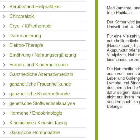
Berufsstand Heilpraktiker
Medikamente, una
freie Radikale….
Chiropraktik
Der Körper wird j
Cryo- / Kältetherapie
Umwelt und Umfeld
Darmsanierung
Für eine Vielzahl 
naturheilkundlich
Elektro-Therapie
(Nadelkissen), Inj
Akupunktur oder s
Ernährung / Nahrungsergänzung
Vitalpilzen, Nahr
biochemischer Sch
Frauen- und Kinderheilkunde
Die Naturheilkunde
auch von innen zu
Ganzheitliche Alternativmedizin
Leber und Galleng
Lymphe und Binde
ganzheitliche Frauenheilkunde
duschen oder die 
dafür sorgen, dass
ganzheitliche Kinderheilkunde
nicht nur Ihrem I
sondern auch ein 
genetische Stoffwechselanalyse
Belange!
Hormone / Endokrinologie
Kinesiologie / Kinesio-Taping
klassische Homöopathie