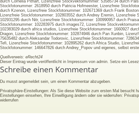
durch Cornelia Pithart, Lizenzfreie Stockvektornummer: 53585734 durch Pals
Stockfotonummer: 2618950 durch Patricia Hofmeester, Lizenzfreie Stockfo
durch Kzenon, Lizenzfreie Stockfotonummer: 102671369 durch Frank Boston, 
Lizenzfreie Stockfotonummer: 102803552 durch Andrey Eremin, Lizenzfreie 
102931295 durch Nitr, Lizenzfreie Stockfotonummer: 100990957 durch Prais
Stockfotonummer: 102283975 durch images72, Lizenzfreie Stockvektornumme
102383029 durch africa studios, Lizenzfreie Stockfotonummer: 1660927 dur
Dragon, Lizenzfreie Stockfotonummer: 102874946 durch Pan Xunbin, Lizenzf
75635482 durch Aleksandar Todorovic, Lizenzfreie Stockfotonummer: 728634
Tefi, Lizenzfreie Stockfotonummer: 102895262 durch Africa Studio, Lizenzfre
Stockfotonummer: 146647826 durch Andrey_Popov und eigenes, selbst erstell
Quellverweis: eRecht24
Dieser Eintrag wurde veröffentlicht in
Impressum
von
admin
. Setze ein Les
Schreibe einen Kommentar
Du musst
angemeldet
sein, um einen Kommentar abzugeben.
Privatsphäre-Einstellungen: Als Sie diese Website zum ersten Mal besucht 
Einstellungen einsehen, Ihre Einwilligung ändern oder sie widerrufen:
Privatsp
widerrufen