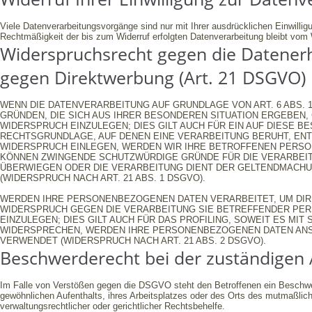
Viele Datenverarbeitungsvorgänge sind nur mit Ihrer ausdrücklichen Einwilligun
Rechtmäßigkeit der bis zum Widerruf erfolgten Datenverarbeitung bleibt vom 
Widerspruchsrecht gegen die Datener
gegen Direktwerbung (Art. 21 DSGVO)
WENN DIE DATENVERARBEITUNG AUF GRUNDLAGE VON ART. 6 ABS. 1 
GRÜNDEN, DIE SICH AUS IHRER BESONDEREN SITUATION ERGEBEN
WIDERSPRUCH EINZULEGEN; DIES GILT AUCH FÜR EIN AUF DIESE B
RECHTSGRUNDLAGE, AUF DENEN EINE VERARBEITUNG BERUHT, EN
WIDERSPRUCH EINLEGEN, WERDEN WIR IHRE BETROFFENEN PERSON
KÖNNEN ZWINGENDE SCHUTZWÜRDIGE GRÜNDE FÜR DIE VERARBEITU
ÜBERWIEGEN ODER DIE VERARBEITUNG DIENT DER GELTENDMACH
(WIDERSPRUCH NACH ART. 21 ABS. 1 DSGVO).
WERDEN IHRE PERSONENBEZOGENEN DATEN VERARBEITET, UM DIRE
WIDERSPRUCH GEGEN DIE VERARBEITUNG SIE BETREFFENDER P
EINZULEGEN; DIES GILT AUCH FÜR DAS PROFILING, SOWEIT ES MI
WIDERSPRECHEN, WERDEN IHRE PERSONENBEZOGENEN DATEN ANS
VERWENDET (WIDERSPRUCH NACH ART. 21 ABS. 2 DSGVO).
Beschwerde­recht bei der zuständigen 
Im Falle von Verstößen gegen die DSGVO steht den Betroffenen ein Beschwerd
gewöhnlichen Aufenthalts, ihres Arbeitsplatzes oder des Orts des mutmaßli
verwaltungsrechtlicher oder gerichtlicher Rechtsbehelfe.