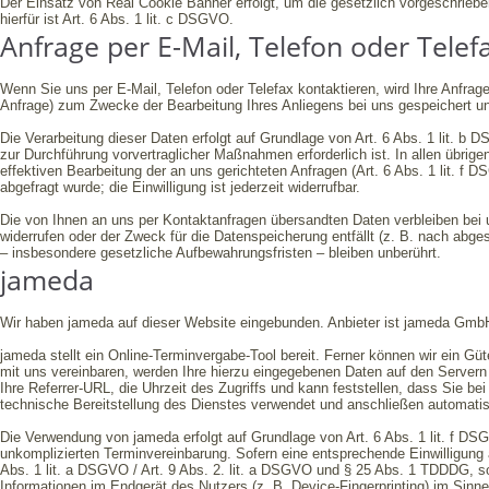
Der Einsatz von Real Cookie Banner erfolgt, um die gesetzlich vorgeschrieb
hierfür ist Art. 6 Abs. 1 lit. c DSGVO.
Anfrage per E-Mail, Telefon oder Telef
Wenn Sie uns per E-Mail, Telefon oder Telefax kontaktieren, wird Ihre Anfr
Anfrage) zum Zwecke der Bearbeitung Ihres Anliegens bei uns gespeichert und 
Die Verarbeitung dieser Daten erfolgt auf Grundlage von Art. 6 Abs. 1 lit. b
zur Durchführung vorvertraglicher Maßnahmen erforderlich ist. In allen übrige
effektiven Bearbeitung der an uns gerichteten Anfragen (Art. 6 Abs. 1 lit. f D
abgefragt wurde; die Einwilligung ist jederzeit widerrufbar.
Die von Ihnen an uns per Kontaktanfragen übersandten Daten verbleiben bei u
widerrufen oder der Zweck für die Datenspeicherung entfällt (z. B. nach ab
– insbesondere gesetzliche Aufbewahrungsfristen – bleiben unberührt.
jameda
Wir haben jameda auf dieser Website eingebunden. Anbieter ist jameda Gmb
jameda stellt ein Online-Terminvergabe-Tool bereit. Ferner können wir ein G
mit uns vereinbaren, werden Ihre hierzu eingegebenen Daten auf den Servern 
Ihre Referrer-URL, die Uhrzeit des Zugriffs und kann feststellen, dass Sie be
technische Bereitstellung des Dienstes verwendet und anschließen automatis
Die Verwendung von jameda erfolgt auf Grundlage von Art. 6 Abs. 1 lit. f DSG
unkomplizierten Terminvereinbarung. Sofern eine entsprechende Einwilligung a
Abs. 1 lit. a DSGVO / Art. 9 Abs. 2. lit. a DSGVO und § 25 Abs. 1 TDDDG, so
Informationen im Endgerät des Nutzers (z. B. Device-Fingerprinting) im Sinne