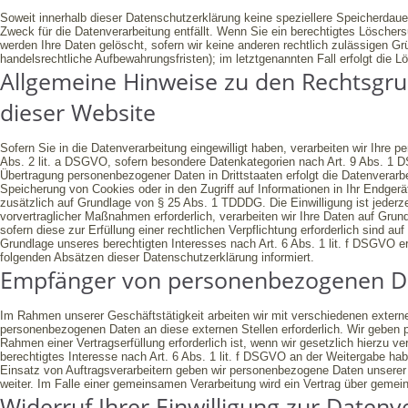
Soweit innerhalb dieser Datenschutzerklärung keine speziellere Speicherdaue
Zweck für die Datenverarbeitung entfällt. Wenn Sie ein berechtigtes Löscher
werden Ihre Daten gelöscht, sofern wir keine anderen rechtlich zulässigen G
handelsrechtliche Aufbewahrungsfristen); im letztgenannten Fall erfolgt die L
Allgemeine Hinweise zu den Rechtsgru
dieser Website
Sofern Sie in die Datenverarbeitung eingewilligt haben, verarbeiten wir Ihre
Abs. 2 lit. a DSGVO, sofern besondere Datenkategorien nach Art. 9 Abs. 1 DS
Übertragung personenbezogener Daten in Drittstaaten erfolgt die Datenverarb
Speicherung von Cookies oder in den Zugriff auf Informationen in Ihr Endgerät 
zusätzlich auf Grundlage von § 25 Abs. 1 TDDDG. Die Einwilligung ist jederzei
vorvertraglicher Maßnahmen erforderlich, verarbeiten wir Ihre Daten auf Grun
sofern diese zur Erfüllung einer rechtlichen Verpflichtung erforderlich sind a
Grundlage unseres berechtigten Interesses nach Art. 6 Abs. 1 lit. f DSGVO er
folgenden Absätzen dieser Datenschutzerklärung informiert.
Empfänger von personenbezogenen D
Im Rahmen unserer Geschäftstätigkeit arbeiten wir mit verschiedenen extern
personenbezogenen Daten an diese externen Stellen erforderlich. Wir geben 
Rahmen einer Vertragserfüllung erforderlich ist, wenn wir gesetzlich hierzu v
berechtigtes Interesse nach Art. 6 Abs. 1 lit. f DSGVO an der Weitergabe h
Einsatz von Auftragsverarbeitern geben wir personenbezogene Daten unserer 
weiter. Im Falle einer gemeinsamen Verarbeitung wird ein Vertrag über geme
Widerruf Ihrer Einwilligung zur Datenv