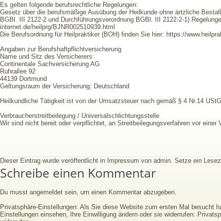
Es gelten folgende berufsrechtliche Regelungen:
Gesetz über die berufsmäßige Ausübung der Heilkunde ohne ärtzliche Bestall
BGBl. III 2122-2 und Durchführungsverordnung BGBl. III 2122-2-1) Regelunge
internet.de/heilprg/BJNR002510939.html
Die Berufsordnung für Heilpraktiker (BOH) finden Sie hier: https://www.heilpra
Angaben zur Berufshaftpflichtversicherung
Name und Sitz des Versicherers:
Continentale Sachversicherung AG
Ruhrallee 92
44139 Dortmund
Geltungsraum der Versicherung: Deutschland
Heilkundliche Tätigkeit ist von der Umsatzsteuer nach gemäß § 4 Nr.14 UStG 
Verbraucher­streit­beilegung / Universal­schlichtungs­stelle
Wir sind nicht bereit oder verpflichtet, an Streitbeilegungsverfahren vor eine
Dieser Eintrag wurde veröffentlicht in
Impressum
von
admin
. Setze ein Les
Schreibe einen Kommentar
Du musst
angemeldet
sein, um einen Kommentar abzugeben.
Privatsphäre-Einstellungen: Als Sie diese Website zum ersten Mal besucht 
Einstellungen einsehen, Ihre Einwilligung ändern oder sie widerrufen:
Privatsp